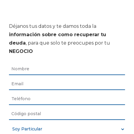
34) 91 060 70 70
-
937 37 62 80
Déjanos tus datos y te damos toda la
información sobre como recuperar tu
deuda
, para que solo te preocupes por tu
NEGOCIO